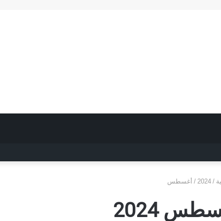
ة
/
2024
/
أغسطس
طس 2024