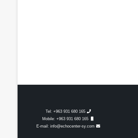
Tel: +963 931 680 165
Mobile: +963 931 680 165
E-mail: info@echocenter-sy.com